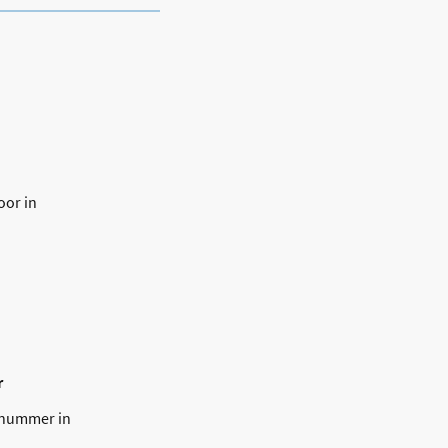
oor in
r
ienummer in